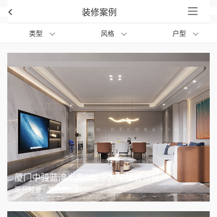
装修案例
类型
风格
户型
厦门中骏蓝湾半岛160平大平层装修设
现代轻奢 / 其他 / 160